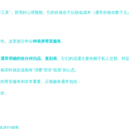
计时工具”，管理好心理预期。它的价值在于以较低成本（通常价格在数千
通性。这里就引申出
钟表类寄卖服务
。
台
通常明确拒收任何仿品、复刻表
。它们的流通主要依赖于私人交易、特
买时就应该抱有“消费”而非“投资”的心态。
质的寄卖服务则非常重要。正规服务通常包括：
估价。
网络进行销售。