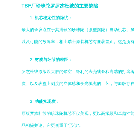
TBF厂珍珠陀罗罗杰杜彼的主要缺陷
1.
机芯稳定性的隐忧
：
最大的争议点在于其搭载的珍珠陀（微型摆陀）自动机芯。虽
以及可能的故障率，相比瑞士原装机芯有显著差距。这是所
2.
材质与细节的差距
：
罗杰杜彼原版以大胆的镂空、锋利的表壳线条和高端的打磨著
度、以及表盘上刻度的立体感和夜光填充的工艺，与原版存
3.
功能实现度
：
原版罗杰杜彼的珍珠陀机芯不仅美观，更以高振频和卓越性
品相提并论。它更侧重于“形似”。