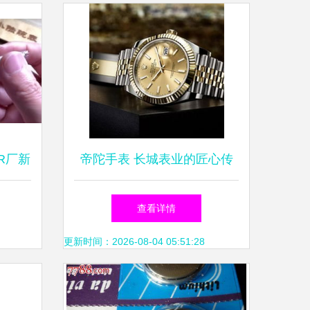
R厂新
帝陀手表 长城表业的匠心传
镂空陀
承与钟表寄卖服务新体验
查看详情
更新时间：2026-08-04 05:51:28