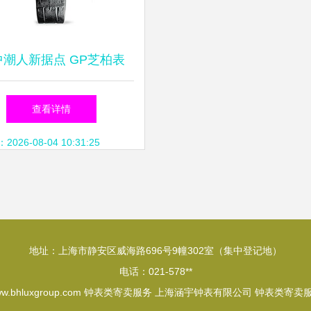
中潮人新据点 GP芝柏表
11全新产品预览与蒙娜丽莎
查看详情
式的时计传奇
26-08-04 10:31:25
地址：上海市静安区威海路696号9幢302室（集中登记地）
电话：021-578**
w.bhluxgroup.com
钟表类寄卖服务
上海涵宇钟表有限公司
钟表类寄卖